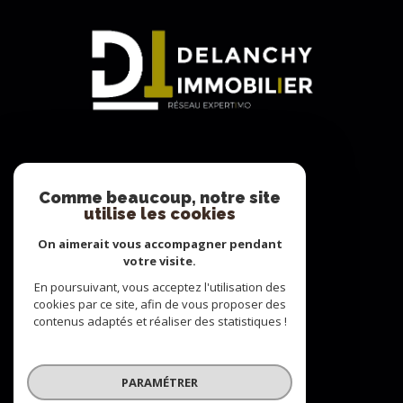
Adhérents
Comme beaucoup, notre site
utilise les cookies
On aimerait vous accompagner pendant
votre visite.
En poursuivant, vous acceptez l'utilisation des
cookies par ce site, afin de vous proposer des
contenus adaptés et réaliser des statistiques !
© 2022
Tous droits réservés
PARAMÉTRER
Traduction powered by Google