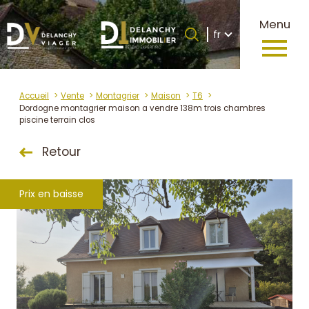
Langue
Menu
Langue
fr
0
Accueil
fr
Accueil
Vente
Montagrier
Maison
T6
Dordogne montagrier maison a vendre 138m trois chambres
piscine terrain clos
Retour
Prix en baisse