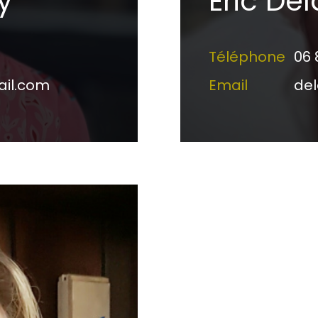
y
Éric De
Téléphone
06 
ail.com
Email
de