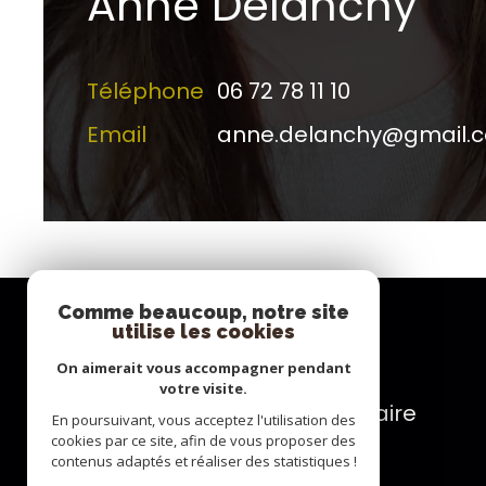
Anne Delanchy
Téléphone
06 72 78 11 10
Email
anne.delanchy@gmail.
Comme beaucoup, notre site
utilise les cookies
Se connecter
On aimerait vous accompagner pendant
votre visite.
espace propriétaire
En poursuivant, vous acceptez l'utilisation des
cookies par ce site, afin de vous proposer des
contenus adaptés et réaliser des statistiques !