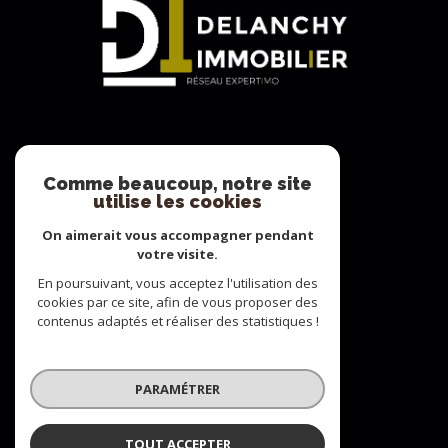
Adhérents
Comme beaucoup, notre site
utilise les cookies
On aimerait vous accompagner pendant
votre visite.
En poursuivant, vous acceptez l'utilisation des
cookies par ce site, afin de vous proposer des
contenus adaptés et réaliser des statistiques !
© 2022
Tous droits réservés
PARAMÉTRER
Traduction powered by Google
Plan du site
Nos honoraires
TOUT ACCEPTER