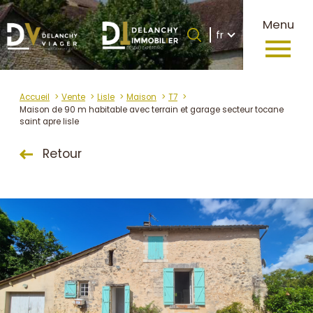
Langue
Menu
Langue
fr
0
Accueil
fr
Accueil
Vente
Lisle
Maison
T7
Maison de 90 m habitable avec terrain et garage secteur tocane
saint apre lisle
Retour