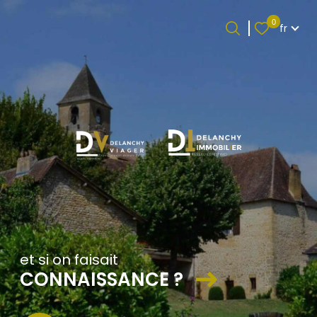
Langue
0
fr
Langue
0
Accueil
fr
et si on faisait
CONNAISSANCE ?