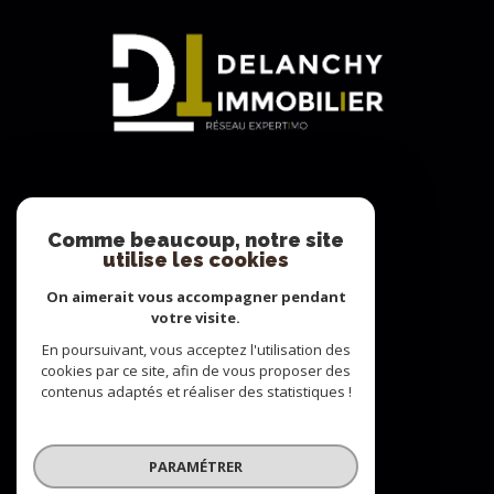
Adhérents
Comme beaucoup, notre site
utilise les cookies
On aimerait vous accompagner pendant
votre visite.
En poursuivant, vous acceptez l'utilisation des
cookies par ce site, afin de vous proposer des
contenus adaptés et réaliser des statistiques !
© 2022
Tous droits réservés
PARAMÉTRER
Traduction powered by Google