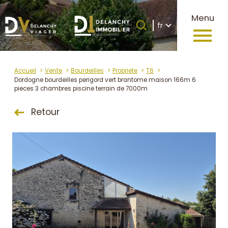
Langue
Menu
Langue
fr
0
Accueil
fr
Accueil
Vente
Bourdeilles
Propriete
T6
Dordogne bourdeilles perigord vert brantome maison 166m 6
pieces 3 chambres piscine terrain de 7000m
Retour