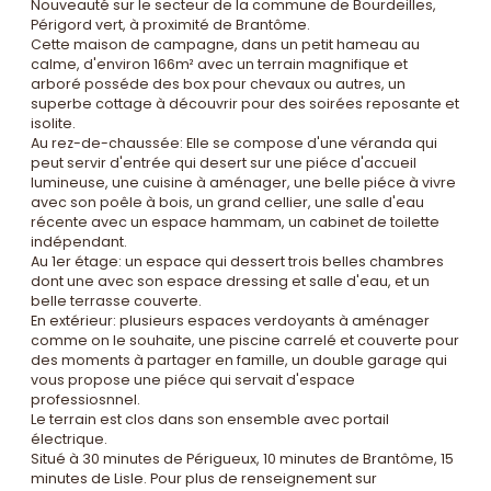
Nouveauté sur le secteur de la commune de Bourdeilles,
Périgord vert, à proximité de Brantôme.
Cette maison de campagne, dans un petit hameau au
calme, d'environ 166m² avec un terrain magnifique et
arboré posséde des box pour chevaux ou autres, un
superbe cottage à découvrir pour des soirées reposante et
isolite.
Au rez-de-chaussée: Elle se compose d'une véranda qui
peut servir d'entrée qui desert sur une piéce d'accueil
lumineuse, une cuisine à aménager, une belle piéce à vivre
avec son poêle à bois, un grand cellier, une salle d'eau
récente avec un espace hammam, un cabinet de toilette
indépendant.
Au 1er étage: un espace qui dessert trois belles chambres
dont une avec son espace dressing et salle d'eau, et un
belle terrasse couverte.
En extérieur: plusieurs espaces verdoyants à aménager
comme on le souhaite, une piscine carrelé et couverte pour
des moments à partager en famille, un double garage qui
vous propose une piéce qui servait d'espace
professiosnnel.
Le terrain est clos dans son ensemble avec portail
électrique.
Situé à 30 minutes de Périgueux, 10 minutes de Brantôme, 15
minutes de Lisle. Pour plus de renseignement sur