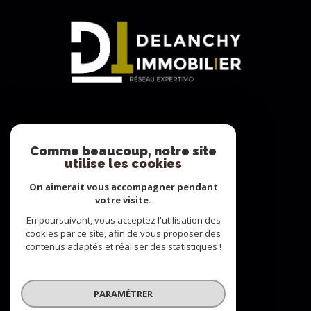
Adhérents
Comme beaucoup, notre site
utilise les cookies
On aimerait vous accompagner pendant
votre visite.
En poursuivant, vous acceptez l'utilisation des
cookies par ce site, afin de vous proposer des
contenus adaptés et réaliser des statistiques !
© 2022
Tous droits réservés
PARAMÉTRER
Traduction powered by Google