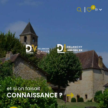
Langue
0
fr
Langue
0
Accueil
fr
et si on faisait
CONNAISSANCE ?